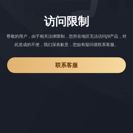
访问限制
尊敬的用户，由于相关法律限制，您所在地区无法访问J9产品，对
此造成的不便，我们深表歉意，您如有疑问请联系客服。
联系客服