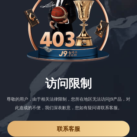
访问限制
尊敬的用户，由于相关法律限制，您所在地区无法访问J9产品，对
此造成的不便，我们深表歉意，您如有疑问请联系客服。
联系客服